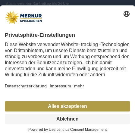
Ausnahme: vor Karfreitag bis 24 Uhr
Öffnungszeiten Klassisches Spiel
Donnerstag bis Sonntag von 17:00 bis 2 Uhr*
Ausnahme: vor Karfreitag bis 24 Uhr
Ab März 2026!
Öffnungszeiten Klassisches Spiel
Mittwoch, Donnerstag und Sonntag von 19:00 bis 2:30 Uhr*
Freitag und Samstag von 19:00 bis 03:15 Uhr*
Ausnahme: vor Karfreitag bis 24 Uhr
*Letztes Spiel bis ca. 15 Minuten vor Schließung möglich.
Spielfreie Tage
gemäß Spielbankgesetz des Landes Sachsen-Anhalt:
Karfreitag ganztägig, am Volkstrauertag und am Totensonntag
jeweils von 5 Uhr an sowie vom 24. Dezember, 5 Uhr bis zum 26.
Dezember, 5 Uhr
© 2023 MERKUR SPIELBANKEN Sachsen-Anhalt GmbH & Co. KG
Karriere
Datenschutz
Impressum
Datenschutz Einstellungen
Compliance & Lieferkette